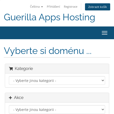
Čeština
Přihlášení
Registrace
Zobrazit košík
Guerilla Apps Hosting
Přep
navig
Vyberte si doménu ...
Kategorie
Akce