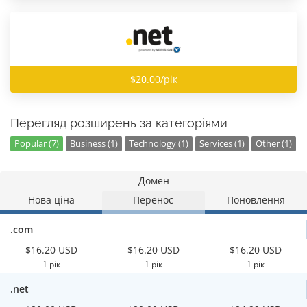
$20.00/рік
Перегляд розширень за категоріями
Popular (7)
Business (1)
Technology (1)
Services (1)
Other (1)
Домен
Нова ціна
Перенос
Поновлення
.com
$16.20 USD
$16.20 USD
$16.20 USD
1 рік
1 рік
1 рік
.net