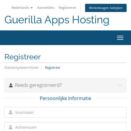
Nederlands
Aanmelden
Registreren
Winkelwagen bekijken
Guerilla Apps Hosting
Navig
in-/u
Registreer
Klantensysteem Home
Registreer
Reeds geregistreerd?
Persoonlijke Informatie