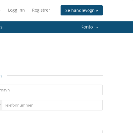
Logg inn
Registrer
Se handlevogn »
ss
Konto
n