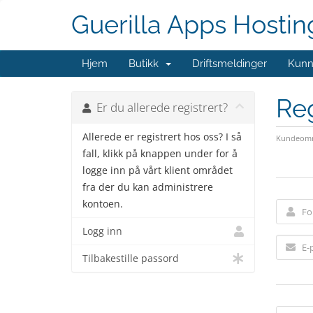
Guerilla Apps Hostin
Hjem
Butikk
Driftsmeldinger
Kunn
Reg
Er du allerede registrert?
Allerede er registrert hos oss? I så
Kundeomr
fall, klikk på knappen under for å
logge inn på vårt klient området
fra der du kan administrere
kontoen.
Logg inn
Tilbakestille passord