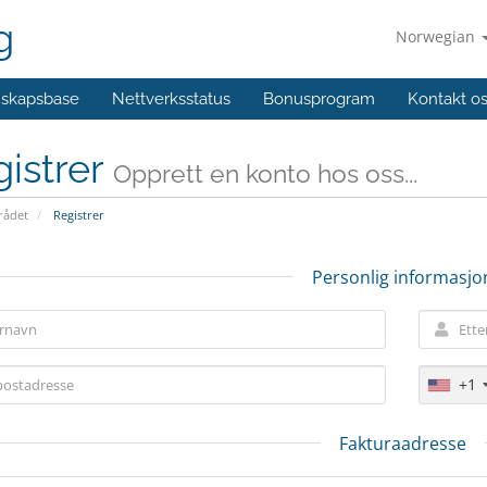
g
Norwegian
skapsbase
Nettverksstatus
Bonusprogram
Kontakt o
istrer
Opprett en konto hos oss...
ådet
Registrer
Personlig informasjo
+1
Fakturaadresse